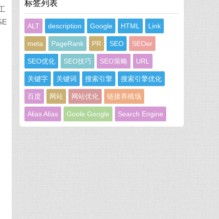
标签列表
工
E
ALT
description
Google
HTML
Link
meta
PageRank
PR
SEO
SEOer
SEO优化
SEO技巧
SEO策略
URL
关键字
关键词
搜索引擎
搜索引擎优化
百度
网站
网站优化
链接养殖场
Alias Alias
Goole Google
Search Engine