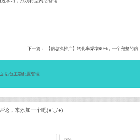
业通过学习，成功转型网络营销
下一篇：
【信息流推广】转化率爆增90%，一个完整的信
息流广告的投放方案.
位 后台主题配置管理
论，来添加一个吧(●'◡'●)