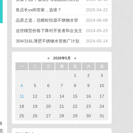
单后台运行
鱼店长vs闲管家，选谁？
2025-04-22
品质之选，信赖钜恒源不锈钢水管
2024-06-08
这些模型价格下降对开发者和企业主
2024-05-23
的影响
304/316L薄壁不锈钢水管推广计划
2024-05-14
«
2026年5月
»
一
二
三
四
五
六
日
1
2
3
4
5
6
7
8
9
10
11
12
13
14
15
16
17
18
19
20
21
22
23
24
25
26
27
28
29
30
31
每
竞