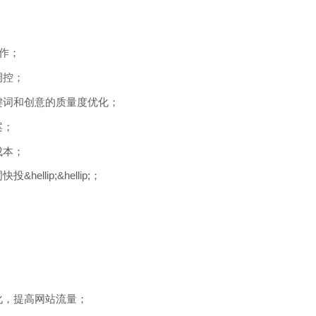
工作；
调控；
键词和创意的质量度优化；
案；
成本；
lip;&hellip;；
化，提高网站流量；