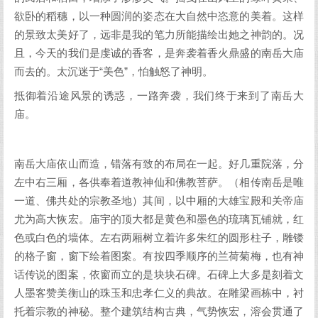
欲卧的稻穗，以一种圆润的姿态在大自然中恣意的美着。这样
的景致太美好了，远非是我的笔力所能描绘出她之神韵的。况
且，今天的我们是虔诚的香客，是奔袭着香火鼎盛的南岳大庙
而去的。太沉迷于“美色”，怕触怒了神明。
抵御着沿途风景的诱惑，一路奔袭，我们终于来到了南岳大
庙。
南岳大庙依山而造，错落有致的布局在一起。好几重院落，分
左中右三厢，各供奉着道教神仙和佛教菩萨。（相传南岳是唯
一道、佛共处的宗教圣地）其间，以中厢的大雄宝殿和关帝庙
尤为高大恢宏。庙宇的顶大都是黄色和墨色的琉璃瓦铺就，红
色或白色的墙体。左右两厢树立着许多朱红的圆形柱子，雕镂
的格子窗，窗下绘着图案。有按四季顺序的兰荷菊梅，也有神
话传说的图案，依窗而立的是块块石碑。石碑上大多是刻着文
人墨客赞美衡山的珠玉和忠孝仁义的典故。在雕梁画栋中，衬
托着宗教的神秘。整个建筑结构古典，气势恢宏，溶会贯通了