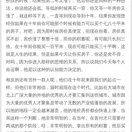
价跌的时候，结果他第二年又涨了。然后你还是同样的一种想
法，你说他还会低。等低的时候再买一室，你又等一年房价又
涨了，就这样等下去，一直等到现在等到十年。结果你发现曾
经你如果在十年前你可能那个时候有能力可以买个七八十平米
的房子。对吧，因为那时候房价真便宜，但现在你看。房价真
买不起，房价涨了整整十倍，而你的积蓄呢，有可能只长到三
倍。在十年前你能买一百平米，现在可能只能买三十平啊，这
就是人生的结果。但是如果今天让你买房子，你还是舍不得，
对吗，因为你进入那样的思维的关系。所以说我们今天每个人
命运啊，他是以这种的认知能力决定的。
相反的还有另外一群人呢，他们在十年前来跟我们的起点一
样。但他们非常相信，届时就现在这个时代。比如在大城市在
北上广深大量的外地的优秀的人才要汇集到这些城市。城市因
为大量的优秀人才聚集是带动了无数的产业链蓬勃的发展。所
以他的地段一定会越来越贵，他的地价房价都会快速上涨，当
局这样一个判断，他非常明智的，在当年。在首付才只需要付
两成的那个阶段，哇，非常明智的。拿出所有的积蓄，然后买