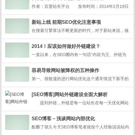
情链接友情链接是属于外链中的一种形式，友情链接
作者：百度站长平台 发布时间：2014年2月19日
不仅可以给网站带来流量，还可以给网站增加权
亲爱的网站管理员：百度网页搜索结果页机制本周即
重，...
将进行优化升级，站长们会观察到部分来自百度的...
新站上线 前期SEO优化注意事项
在搜索引擎算法不断更新的时代，对于新站来说，做
SEO优化的难度越来越大，但我们又不得不去尽量的
做好SEO优化，毕竟这能给我们的网站带来更大的流
2014！应该如何做好外链建设？
量，而且花费相比竞价来讲是非常少的。经过多年的
一直以来，在SEO圈内有一句话“内容为王、外链为
SEO优化经验，今天与大家分享一下，新站前期应该
皇”，相信了解过SEO网站优化排名的朋友都应该听
注意...
说过，可见外链在SEO优化中所占的位置。外链对于
容易导致网站被降权的五种操作
SEO来讲是必不可少的，再好再高质量的网站内容，
第一、很散漫的进行网站优化这个通常情况下新手的
没有高质量外链的辅助根本就是无济于事，根据经验
触犯比较多，新手以为只要自己网站上线后再有时间
来...
来慢慢修改。可他们却不知道网站在被百度收录之前
[SEO博客]网站外链建设全面大解析
就一定要把重要的信息给改完善了才行。这个好比女
提到外链，外链是每一位站长在每一天优化网站
人化妆一样，当纯天然的看起来没那么的漂亮，一
的过程中必不可缺的优化工作，所以外链成为了站长
旦...
所离不开的优化工作，既然外链是站长每天必须做的
SEO博客－浅谈网站内部优化
优化工作，那么可以看出外链对于网站的重要性。
酝酿了很久今天SEO博客笔者就按个人经验说说站内
当然，从目前的百度搜索引擎优化角度来说，可能
优化的一些建议。大家都知道内容为王外链为皇的道
外链对网站...