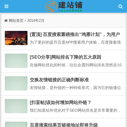
网站首页
2014年2月
[置顶] 百度搜索重磅推出“鸿雁计划”，为用户
体验保驾护航
为了更好的提升百度APP搜索用户体验，百度搜索强
力出击，重磅推出“鸿雁计划”，联通百度搜索用户和
开发者，助力开发者快速了解真实的搜索用户需求，
[SEO分享]网站排名下降的五大原因
提升用户满意度。针对百度APP用户在使用百度搜索
在做网站优化的时候，往往会遇到网站排名突然在10
过程中遇到的问题，比如内容违规/违法、内容侵犯个
0页之外、网站快照迟迟不更新、网站收录下降、网
人...
站快照回档等问题，那么出现这些问题的时候，我们
交换友情链接的正确判断标准
需要找到原因，然后进行改正，解决相关问题，今天
友情链接，是外链的一种特殊形式，因为它的链接位
SEO博客与大家分享网站排名下降的五个原因：1、
置是处于别人网站权重最高的首页上，所以，有友链
网站U...
的重要性不言而喻！可是你真的会做友情链接吗，你
[扫盲帖]该如何增加网站外链？
的那些所谓友情链接判断标准真的正确吗？人都是自
我们知道站外优化对于SEO网站排名是非常重要的，
私的，都喜欢贪小便宜！大多数人交换友情链...
其中外链的架设是一件非常重要的工作，今天我给大
家总结了一下关于站外优化外链的增加方法。1、友
百度搜索结果页链接地址即将升级