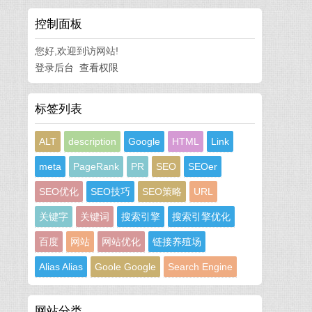
控制面板
您好,欢迎到访网站!
登录后台
查看权限
标签列表
ALT
description
Google
HTML
Link
meta
PageRank
PR
SEO
SEOer
SEO优化
SEO技巧
SEO策略
URL
关键字
关键词
搜索引擎
搜索引擎优化
百度
网站
网站优化
链接养殖场
Alias Alias
Goole Google
Search Engine
网站分类