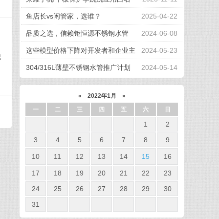
单后台运行
鱼店长vs闲管家，选谁？
2025-04-22
品质之选，信赖钜恒源不锈钢水管
2024-06-08
这些模型价格下降对开发者和企业主
2024-05-23
我
的影响
304/316L薄壁不锈钢水管推广计划
2024-05-14
«
2022年1月
»
一
二
三
四
五
六
日
1
2
3
4
5
6
7
8
9
10
11
12
13
14
15
16
17
18
19
20
21
22
23
24
25
26
27
28
29
30
31