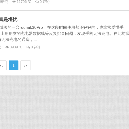
擎研究
11796 ℃
0 评论
真是堪忧
城买的一台redmik30Pro，在这段时间使用都还好好的，也非常爱惜手
早上用朋友的充电器数据线等反复排查问题，发现手机无法充电。在此前
有无法充电的通病，...
记
3939 ℃
0 评论
‹‹
1
››