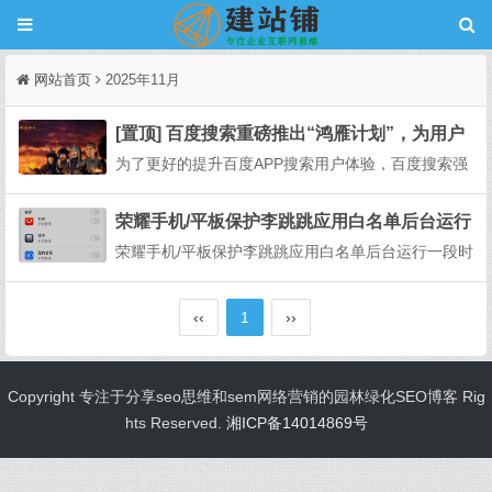
网站首页
2025年11月
[置顶] 百度搜索重磅推出“鸿雁计划”，为用户
体验保驾护航
为了更好的提升百度APP搜索用户体验，百度搜索强
力出击，重磅推出“鸿雁计划”，联通百度搜索用户和
开发者，助力开发者快速了解真实的搜索用户需求，
荣耀手机/平板保护李跳跳应用白名单后台运行
提升用户满意度。针对百度APP用户在使用百度搜索
荣耀手机/平板保护李跳跳应用白名单后台运行一段时
过程中遇到的问题，比如内容违规/违法、内容侵犯个
间再次进入时会重新启动问题解析和解决方案非常全
人...
面和准确，正是荣耀手机/平板用户遇到此类问题的标
‹‹
1
››
准处理流程。为了让其他用户更容易理解和操作，我
将您提供的信息进行梳理和总结，形成一份更结构化
的指南...
Copyright 专注于分享seo思维和sem网络营销的园林绿化SEO博客 Rig
hts Reserved.
湘ICP备14014869号