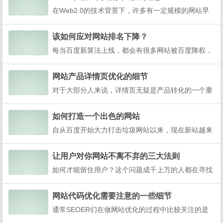
这家企业在传统专业渠道做得很不错，但对于网络营
在Web2.0的技术背景下，许多有一定规模的网站早
销渠道还存在一定的改善空间。1、网站=传播媒体相
已经具有社交网站功能，只是没有对其进行专业管
信对于网...
理，其中如网络聊天、交友、视频分享、博客、微
该如何应对网站排名下降？
博、网络社区、音乐分享等。目前，不仅一些规模很
每当百度新算法上线，都会有很多网站被百度降权，
大的网站开始将社交网站作为一种资源进行经营，还
有的网站直接被K掉，有的网站排名下降，SEO的不
有很多垂直...
确定因素很多，比如说网站的排名并不是做上去就能
网站产品详情页优化的细节
保证不掉下来的，由于各种因素，网站的排名会上下
对于大部分人来说，详情页无疑是产品转化的一个重
波动，那么当网站的排名突然掉下去，我们应该如何
要构成因素，而如何编辑详情页，又是我们常常头疼
去分析其...
的一个大问题。这里给大家推荐一个销售法则——fa
如何打造一个出色的网站
be，很多学营销的应该对这个法则并不陌生，但是对
自从百度开始大力打击垃圾网站以来，现在新站越来
于做是视觉，文案的人往往对这个一窍不通，这里...
越难做，因为百度对新站的门槛越来越高，站长的生
存空间也越来越小。有些站长就会问是不是以后草根
让用户对你网站不离不弃的三大法则
站长就不能做网站了，在我看来未必，那怎么能把一
如何才能留住用户？这个问题成千上万的人都在寻找
个新站打造成一个成功的网站!一、选择你熟悉的行业
真正的答案，可是面对着形形色色不同人格的用户来
入手这点...
说，真的要抓取每一位用户的心理的话，那是很难完
网站代码优化需要注意的一些细节
成的，如果真的能做到让所有用户通过搜索引擎来访
通常SEOER们在做网站优化的过程中比较关注的是
的流量都能产生效益，我想这个站长或者从事营销型
文章和外链优化，而大部分人都忽视了网站代码优
网站的朋友...