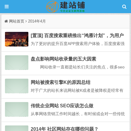
网站首页
2014年4月
[置顶] 百度搜索重磅推出“鸿雁计划”，为用户
体验保驾护航
为了更好的提升百度APP搜索用户体验，百度搜索强
力出击，重磅推出“鸿雁计划”，联通百度搜索用户和
开发者，助力开发者快速了解真实的搜索用户需求，
盘点影响网站收录量的五大因素
提升用户满意度。针对百度APP用户在使用百度搜索
网站收录一直都是站长们关注的焦点，很多seo
过程中遇到的问题，比如内容违规/违法、内容侵犯个
er都因网站收录量过少不稳定而整日忧心忡忡，花费
人...
大量的时间去寻找解决的方法，却不得其道。这是为
网站被搜索引擎K的原因总结
什么呢...
对于广大的站长来说网站被K或者是被降权是经常有
的事情，不过我基本上还没有看见过Google的K站情
况，也就是给网站降个权什么的处罚。如果你是用了
传统企业网站 SEO应该怎么做
很严重的作弊手段的话，那指定会是被Google给K掉
从事网络营销工作时间越长，有时候或会对一些传统
的。对于一般的站GOOGLE只会是做降权处理...
企业网站的做法感到不解，可能这就是思维局限吧，
譬如笔者最近来到一个全新的工作环境中发现，尽管
2014年 社区网站存在哪些问题？