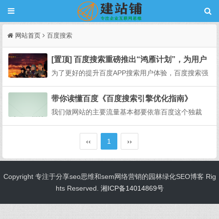
网站首页
百度搜索
[置顶] 百度搜索重磅推出“鸿雁计划”，为用户
体验保驾护航
为了更好的提升百度APP搜索用户体验，百度搜索强
力出击，重磅推出“鸿雁计划”，联通百度搜索用户和
开发者，助力开发者快速了解真实的搜索用户需求，
带你读懂百度《百度搜索引擎优化指南》
提升用户满意度。针对百度APP用户在使用百度搜索
我们做网站的主要流量基本都要依靠百度这个独裁
过程中遇到的问题，比如内容违规/违法、内容侵犯个
主，神一样的崇拜着百度。很多人盲目的做SEO，各
人...
个会点的都认为自己是大师，市面上也有不少自称为
‹‹
1
››
seo行业的大师，称关键字做到前几，百度明确的说
了无任何人能把关键字保证做到第一。但是百度seo
有用吗...
Copyright 专注于分享seo思维和sem网络营销的园林绿化SEO博客 Rig
hts Reserved.
湘ICP备14014869号